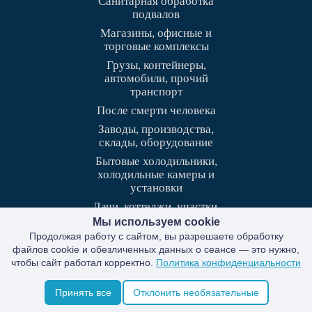
Санитарная обработка
подвалов
Магазины, офисные и
торговые комплексы
Грузы, контейнеры,
автомобили, прочий
транспорт
После смерти человека
Заводы, производства,
склады, оборудование
Бытовые холодильники,
холодильные камеры и
установки
Дачи, коттеджи, участки,
сады
Мы используем cookie
Продолжая работу с сайтом, вы разрешаете обработку
Химическая очистка
файлов cookie и обезличенных данных о сеансе — это нужно,
мусоропровода
чтобы сайт работал корректно.
Политика конфиденциальности
Чердаки, подъезды
многоквартирных домов
Принять все
Отклонить необязательные